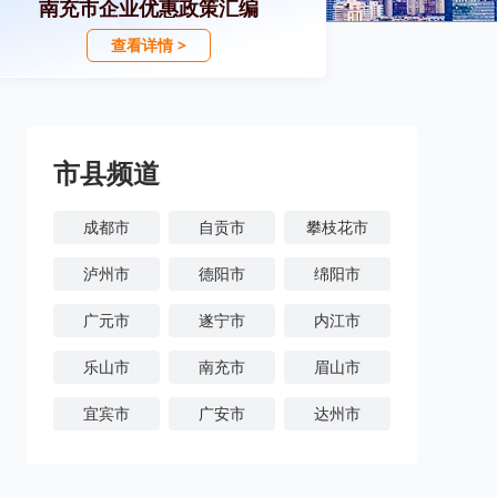
南充市企业优惠政策汇编
查看详情 >
市县频道
成都市
自贡市
攀枝花市
泸州市
德阳市
绵阳市
广元市
遂宁市
内江市
乐山市
南充市
眉山市
宜宾市
广安市
达州市
雅安市
巴中市
资阳市