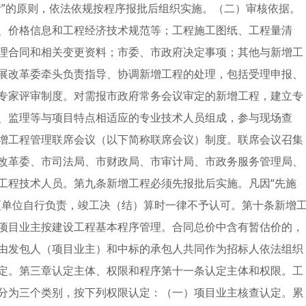
责”的原则，依法依规按程序报批后组织实施。（二）审核依据。
、价格信息和工程经济技术规范等；工程施工图纸、工程量清
理合同和相关变更资料；市委、市政府决定事项；其他与新增工
展改革委牵头负责指导、协调新增工程的处理，包括受理申报、
专家评审制度。对需报市政府常务会议审定的新增工程，建立专
、监理等与项目特点相适应的专业技术人员组成，参与现场查
增工程管理联席会议（以下简称联席会议）制度。联席会议召集
改革委、市司法局、市财政局、市审计局、市政务服务管理局、
工程技术人员。第九条新增工程必须先报批后实施。凡因“先施
更单位自行负责，竣工决（结）算时一律不予认可。第十条新增
项目业主按建设工程基本程序管理。合同总价中含有暂估价的，
由发包人（项目业主）和中标的承包人共同作为招标人依法组织
定。第三章认定主体、权限和程序第十一条认定主体和权限。工
分为三个类别，按下列权限认定：（一）项目业主核查认定。累