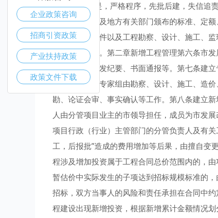
按照“实事求是，严格程序，先批后建，失信追
企业政策咨询
国家主管部门及地方有关部门颁布的标准、定额
招商引资政策
单、招投标文件以及工程勘察、设计、施工、监
程相关的依据。第二章新增工程管理第六条市发
产业扶持政策
审核指导、印发纪要、书面通报等。第七条建立
政策文件下载
家评审制度。专家组由勘察、设计、施工、造价
勘、论证会审、事实确认等工作。第八条建立新
人由分管项目业主的市领导担任，成员为市发展
项目行政（行业）主管部门的分管负责人及有关
工，后报批”造成的费用增加等后果，由擅自变
程涉及增加投资属于工程合同总价范围内的，由
暂估价中实际发生的子项达到招标规模标准的，
招标，双方当事人的风险和责任承担在合同中约
程建设出现新增投资，根据新增累计金额情况划